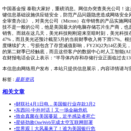
中国基金报 泰勒大家好，重磅消息。网信办突查美光公司！
键信息基础设施供应链安全，防范产品问题隐患造成网络安全
全审查办法》，对美光公司（Micron）在华销售的产品实施
技不是一般的公司，他是美国最大的电脑存储芯片生产商，也
销售。而就在这几天，美光科技刚刚迎来至暗时刻，美光科技在
47%，而且美光还预计截至5月的当前财季收入将下滑57%。根据券
度继续扩大，亏损包含了存货减值影响，FY23Q2为14亿美元，预
的第二财季已经触底，而且这些客户的数据中心对人工智能(AI)
在财报电话会议上表示：“半导体内存和存储行业正面临过去1
本信息由网络用户发布，
本站只提供信息展示，内容详情请与
标签 :
最新资讯
相关文章
•
财联社4月1日电，美国银行业存款3月2
•
东西问·中外对话丨又一场金融危机
•
致命真菌在美国蔓延，近半感染者死亡
•
星链劲敌OneWeb完成太空互联网部署
•
世界观丨大风暴来了！谁为美国银行危