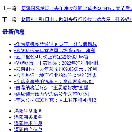
上一篇：
新濠国际发展：去年净收益同比减少32.44%，春节
下一篇：
财联社4月1日电，欧洲央行行长拉加德表示，硅谷银
最新信息
•
华为新机突然通过3C认证：疑似麒麟芯
•
嘉银科技去年营收同比增逾67%，净利
•
五种配色/4月份上市宝骏悦也Plus官
•
V观财报｜中芯国际：2023年净利润同比
•
云南铜业：去年营收1469.85亿元，净利
•
合景悠活：地产行业的影响会逐渐消减
•
全球富豪榜的汽车人：李想财富涨超4
•
自曝纳税近1亿，“王思聪好友”直播
•
供应链开始向华为供货华为P70系列
•
苹果公司CEO库克：人工智能和可持续
溧阳生活服务
溧阳商务服务
溧阳供求信息
溧阳房产信息