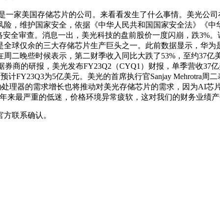
这是一家美国存储芯片的公司。来看看发生了什么事情。美光公司
风险，维护国家安全，依据《中华人民共和国国家安全法》《中
网络安全审查。消息一出，美光科技的盘前股价一度闪崩，跌3%。该
是全球仅余的三大存储芯片生产巨头之一。此前数据显示，华为是
周二晚些时候表示，第二财季收入同比大跌了53%，至约37
商的研报，美光发布FY23Q2（CYQ1）财报，单季营收37亿美
计FY23Q3为5亿美元。美光的首席执行官Sanjay Mehro
处理器的需求增长也将推动对美光存储芯片的需求，因为AI芯片需要
3年来最严重的低迷，价格环境异常疲软，这对我们的财务业绩产
官方联系确认。