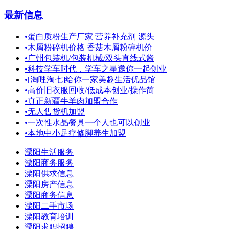
最新信息
•
蛋白质粉生产厂家 营养补充剂 源头
•
木屑粉碎机价格 香菇木屑粉碎机价
•
广州包装机/包装机械/双头直线式酱
•
科技学车时代，学车之星邀你一起创业
•
[淘哩淘七]给你一家美趣生活优品馆
•
高价旧衣服回收/低成本创业/操作简
•
真正新疆牛羊肉加盟合作
•
无人售货机加盟
•
一次性水晶餐具一个人也可以创业
•
本地中小足疗修脚养生加盟
溧阳生活服务
溧阳商务服务
溧阳供求信息
溧阳房产信息
溧阳商务信息
溧阳二手市场
溧阳教育培训
溧阳求职招聘